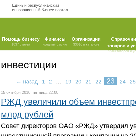
Единый республиканский
инновационный бизнес-портал
Помощь бизнесу
Финансы
Организации
Справочни
1837 статей
Кредиты, лизинг
33610 в каталоге
товаров и ус
9580 товаров и у
инвестиции
23
← назад
1
2
…
19
20
21
22
24
25
15 октября 2010, пятница 22:00
РЖД увеличили объем инвестпр
млрд рублей
Совет директоров ОАО «РЖД» утвердил у
инвестиционной программы компании на 201