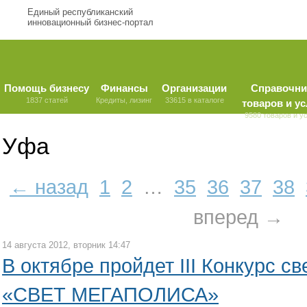
Единый республиканский
инновационный бизнес-портал
Помощь бизнесу
Финансы
Организации
Справочни
1837 статей
Кредиты, лизинг
33615 в каталоге
товаров и ус
9580 товаров и у
Уфа
← назад
1
2
…
35
36
37
38
вперед →
14 августа 2012, вторник 14:47
В октябре пройдет III Конкурс с
«СВЕТ МЕГАПОЛИСА»