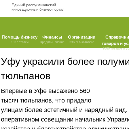
Единый республиканский
инновационный бизнес-портал
Помощь бизнесу
Финансы
Организации
Справочни
1837 статей
Кредиты, лизинг
33609 в каталоге
товаров и ус
9580 товаров и у
Уфу украсили более полум
тюльпанов
Впервые в Уфе высажено 560
тысяч тюльпанов, что придало
улицам более эстетичный и нарядный вид.
оперативном совещании начальник Управл
хозяйства и благоустройства администра