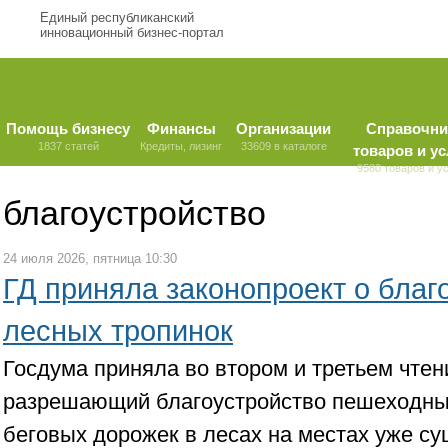
Единый республиканский
инновационный бизнес-портал
Помощь бизнесу
Финансы
Организации
Справочни
1837 статей
Кредиты, лизинг
33609 в каталоге
товаров и ус
9580 товаров и у
благоустройство
24 июля 2026, пятница 10:30
ГД приняла законопроект о благ
лесных тропинок
Госдума приняла во втором и третьем чтен
разрешающий благоустройство пешеходны
беговых дорожек в лесах на местах уже с