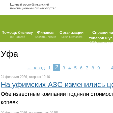
Единый республиканский
инновационный бизнес-портал
Помощь бизнесу
Финансы
Организации
Справочни
1837 статей
Кредиты, лизинг
33604 в каталоге
товаров и ус
9580 товаров и у
Уфа
2
← назад
1
3
4
5
6
7
8
9
…
24 февраля 2026, вторник 10:10
На уфимских АЗС изменились ц
Обе известные компании подняли стоимость
копеек.
09 февраля 2026, понедельник 09:58