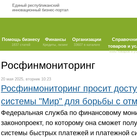
Единый республиканский
инновационный бизнес-портал
Помощь бизнесу
Финансы
Организации
Справочни
1837 статей
Кредиты, лизинг
33607 в каталоге
товаров и ус
9580 товаров и у
Росфинмониторинг
20 мая 2025, вторник 10:23
Росфинмониторинг просит досту
системы "Мир" для борьбы с от
Федеральная служба по финансовому мони
законопроект, по которому она сможет пол
системы быстрых платежей и платежной с