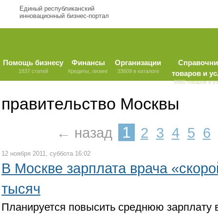
Единый республиканский
инновационный бизнес-портал
Помощь бизнесу
Финансы
Организации
Справочни
1837 статей
Кредиты, лизинг
33609 в каталоге
товаров и ус
9580 товаров и у
правительство Москвы
1
← назад
2
3
4
5
6
12 ноября 2011, суббота 16:02
В Москве зарплата врача «скоро
тысяч
Планируется повысить среднюю зарплату 