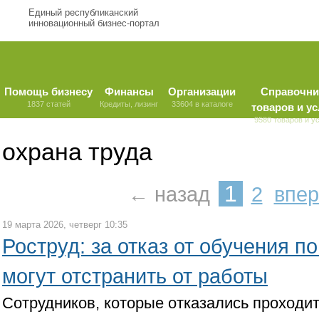
Единый республиканский
инновационный бизнес-портал
Помощь бизнесу
Финансы
Организации
Справочни
1837 статей
Кредиты, лизинг
33604 в каталоге
товаров и ус
9580 товаров и у
охрана труда
1
← назад
2
впе
19 марта 2026, четверг 10:35
Роструд: за отказ от обучения п
могут отстранить от работы
Сотрудников, которые отказались проходит