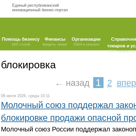
Единый республиканский
инновационный бизнес-портал
Помощь бизнесу
Финансы
Организации
Справочни
1837 статей
Кредиты, лизинг
33604 в каталоге
товаров и ус
9580 товаров и у
блокировка
1
← назад
2
впе
08 июля 2026, среда 10:11
Молочный союз поддержал закон
блокировке продажи опасной пр
Молочный союз России поддержал законоп