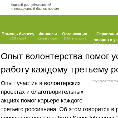
Единый республиканский
инновационный бизнес-портал
Помощь бизнесу
Финансы
Организации
Справочни
1837 статей
Кредиты, лизинг
33604 в каталоге
товаров и ус
9580 товаров и у
Опыт волонтерства помог у
работу каждому третьему р
Опыт волонтерства
Опыт участия в волонтерских
проектах и благотворительных
акциях помог карьере каждого
третьего россиянина. Об этом говорится в 
сервиса по поиску работы SuperJob среди 