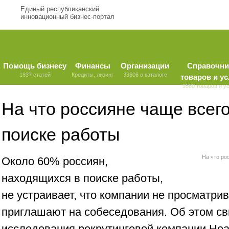
Единый республиканский
инновационный бизнес-портал
Помощь бизнесу
Финансы
Организации
Справочни
1837 статей
Кредиты, лизинг
33606 в каталоге
товаров и ус
9580 товаров и у
На что россияне чаще всег
поиске работы
На что ро
Около 60% россиян,
находящихся в поиске работы,
не устраивает, что компании не просматри
приглашают на собеседования. Об этом с
исследования рекрутинговой компании Hea