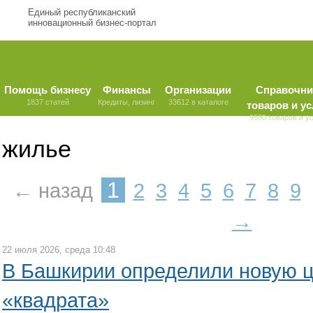
Единый республиканский
инновационный бизнес-портал
Помощь бизнесу
Финансы
Организации
Справочни
1837 статей
Кредиты, лизинг
33612 в каталоге
товаров и ус
9580 товаров и у
жилье
1
← назад
2
3
4
5
6
7
8
9
→
22 июля 2026, среда 10:48
В Башкирии определили новую ц
«квадрата»