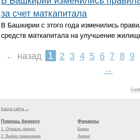
В Башкирии изменились правила
за счет маткапитала
В Башкирии с этого года изменились прав
средств маткапитала на улучшение жилищ
1
← назад
2
3
4
5
6
7
8
9
→
Cооб
Карта сайта →
Помощь бизнесу
Финансы
1. Открыть бизнес
Банки
2. Выбор помещения
Лизинг