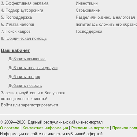
3. Эффективная реклама
Инвестиции
4. Подбор аутсорсинга
Страхование
5. Господдержка
Разделили бизнес, а налоговая
6. Уплата налогов
попыталась сложить его обратн
7. Поиск кадров
Господдержка
8. Юридическая помощь
Ваш кабинет
Добавить компанию
Добавить товары и услуги
Добавить тендер
Добавить новость
Зарегистрируйтесь и о Вас узнают
потенциальные клиенты!
Войти
или
зарегистрироваться
© 2009—
2026
Единый республиканский бизнес-портал
О портале
|
Контактная информация
|
Реклама на портале
|
Правила пол
Информация на сайте не является публичной офертой