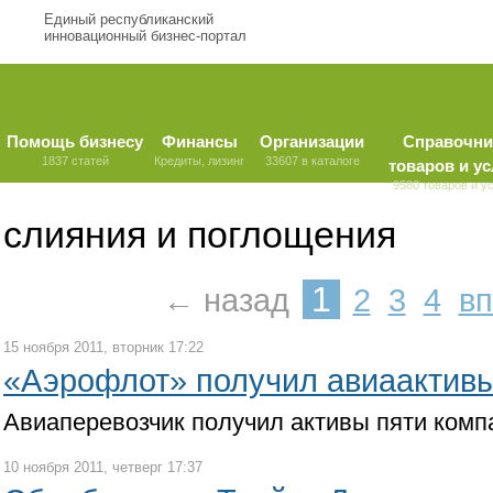
Единый республиканский
инновационный бизнес-портал
Помощь бизнесу
Финансы
Организации
Справочни
1837 статей
Кредиты, лизинг
33607 в каталоге
товаров и ус
9580 товаров и у
слияния и поглощения
1
← назад
2
3
4
в
15 ноября 2011, вторник 17:22
«Аэрофлот» получил авиаактивы
Авиаперевозчик получил активы пяти комп
10 ноября 2011, четверг 17:37