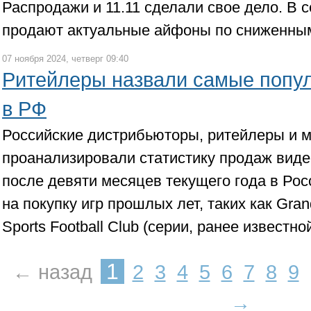
Распродажи и 11.11 сделали свое дело. В 
продают актуальные айфоны по сниженны
07 ноября 2024, четверг 09:40
Ритейлеры назвали самые попу
в РФ
Российские дистрибьюторы, ритейлеры и 
проанализировали статистику продаж виде
после девяти месяцев текущего года в Рос
на покупку игр прошлых лет, таких как Gran
Sports Football Club (серии, ранее известной
1
← назад
2
3
4
5
6
7
8
9
→