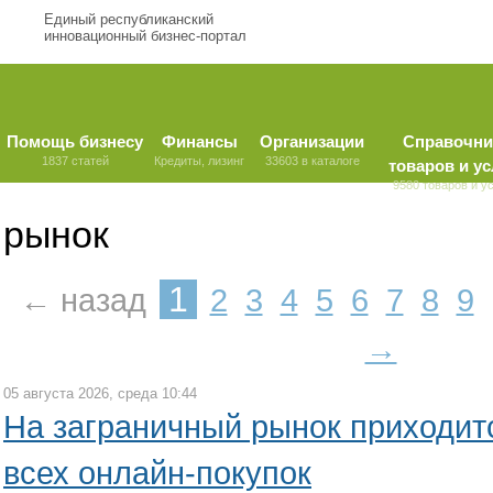
Единый республиканский
инновационный бизнес-портал
Помощь бизнесу
Финансы
Организации
Справочни
1837 статей
Кредиты, лизинг
33603 в каталоге
товаров и ус
9580 товаров и у
рынок
1
← назад
2
3
4
5
6
7
8
9
→
05 августа 2026, среда 10:44
На заграничный рынок приходит
всех онлайн-покупок