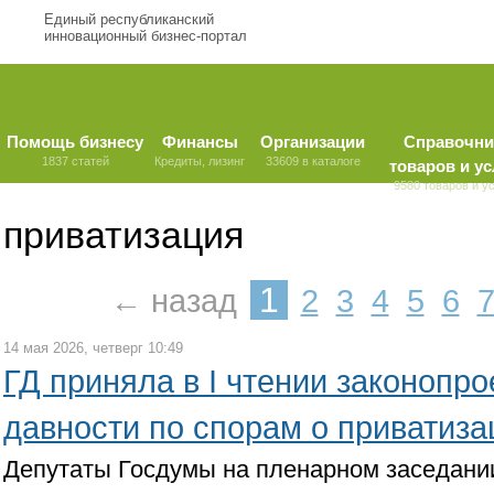
Единый республиканский
инновационный бизнес-портал
Помощь бизнесу
Финансы
Организации
Справочни
1837 статей
Кредиты, лизинг
33609 в каталоге
товаров и ус
9580 товаров и у
приватизация
1
← назад
2
3
4
5
6
14 мая 2026, четверг 10:49
ГД приняла в I чтении законопро
давности по спорам о приватиза
Депутаты Госдумы на пленарном заседани