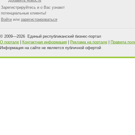
Добавить новость
Зарегистрируйтесь и о Вас узнают
потенциальные клиенты!
Войти
или
зарегистрироваться
© 2009—
2026
Единый республиканский бизнес-портал
О портале
|
Контактная информация
|
Реклама на портале
|
Правила пол
Информация на сайте не является публичной офертой