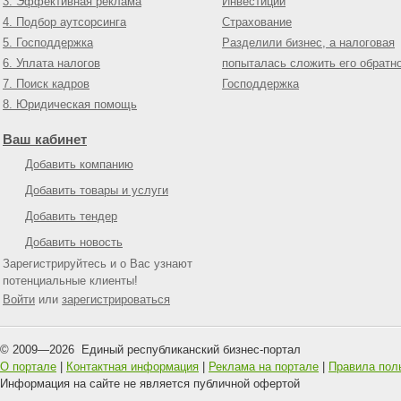
3. Эффективная реклама
Инвестиции
4. Подбор аутсорсинга
Страхование
5. Господдержка
Разделили бизнес, а налоговая
6. Уплата налогов
попыталась сложить его обратн
7. Поиск кадров
Господдержка
8. Юридическая помощь
Ваш кабинет
Добавить компанию
Добавить товары и услуги
Добавить тендер
Добавить новость
Зарегистрируйтесь и о Вас узнают
потенциальные клиенты!
Войти
или
зарегистрироваться
© 2009—
2026
Единый республиканский бизнес-портал
О портале
|
Контактная информация
|
Реклама на портале
|
Правила пол
Информация на сайте не является публичной офертой