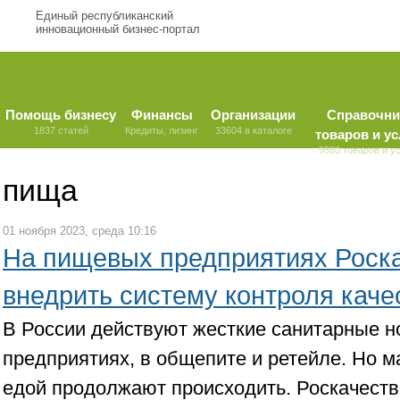
Единый республиканский
инновационный бизнес-портал
Помощь бизнесу
Финансы
Организации
Справочни
1837 статей
Кредиты, лизинг
33604 в каталоге
товаров и ус
9580 товаров и у
пища
01 ноября 2023, среда 10:16
На пищевых предприятиях Роск
внедрить систему контроля каче
В России действуют жесткие санитарные 
предприятиях, в общепите и ретейле. Но 
едой продолжают происходить. Роскачеств