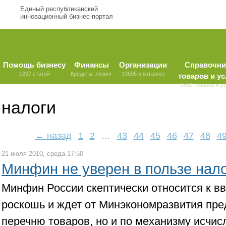
Единый республиканский
инновационный бизнес-портал
Помощь бизнесу
Финансы
Организации
Справочни
1837 статей
Кредиты, лизинг
33605 в каталоге
товаров и ус
9580 товаров и у
налоги
← назад
1
2
…
43
44
45
46
47
48
4
21 июля 2010, среда 17:50
Минфин не уверен в пользе нал
Минфин России скептически относится к в
роскошь и ждет от Минэкономразвития пре
перечню товаров, но и по механизму исчис