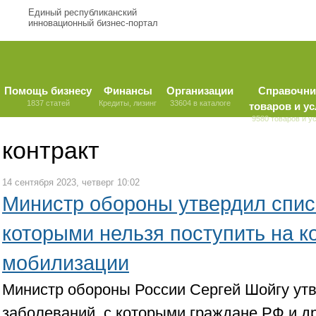
Единый республиканский
инновационный бизнес-портал
Помощь бизнесу
Финансы
Организации
Справочни
1837 статей
Кредиты, лизинг
33604 в каталоге
товаров и ус
9580 товаров и у
контракт
14 сентября 2023, четверг 10:02
Министр обороны утвердил спис
которыми нельзя поступить на к
мобилизации
Министр обороны России Сергей Шойгу ут
заболеваний, с которыми граждане РФ и др