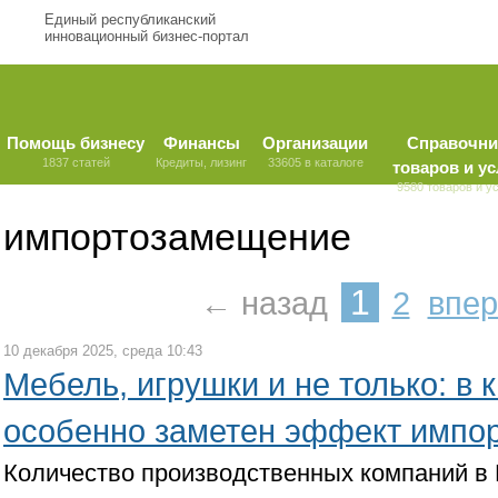
Единый республиканский
инновационный бизнес-портал
Помощь бизнесу
Финансы
Организации
Справочни
1837 статей
Кредиты, лизинг
33605 в каталоге
товаров и ус
9580 товаров и у
импортозамещение
1
← назад
2
впе
10 декабря 2025, среда 10:43
Мебель, игрушки и не только: в 
особенно заметен эффект импо
Количество производственных компаний в