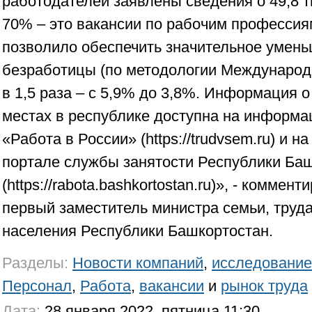
работодателей заявлены сведения о 49,8 ты
70% – это вакансии по рабочим профессиям
позволило обеспечить значительное умен
безработицы (по методологии Международн
в 1,5 раза – с 5,9% до 3,8%. Информация 
местах в республике доступна на информ
«Работа в России» (https://trudvsem.ru) и 
портале службы занятости Республики Ба
(https://rabota.bashkortostan.ru)», - комме
первый заместитель министра семьи, труд
населения Республики Башкортостан.
Разделы:
Новости компаний
,
исследование
Персонал
,
Работа
,
вакансии
и
рынок труда
Дата:
28 января 2022, пятница 11:30