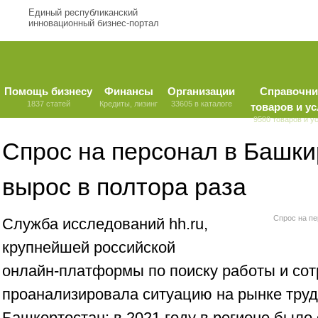
Единый республиканский
инновационный бизнес-портал
Помощь бизнесу
Финансы
Организации
Справочни
1837 статей
Кредиты, лизинг
33605 в каталоге
товаров и ус
9580 товаров и у
Спрос на персонал в Башки
вырос в полтора раза
Спрос на пе
Служба исследований hh.ru,
крупнейшей российской
онлайн-платформы по поиску работы и сот
проанализировала ситуацию на рынке тру
Башкортостан: в 2021 году в регионе был