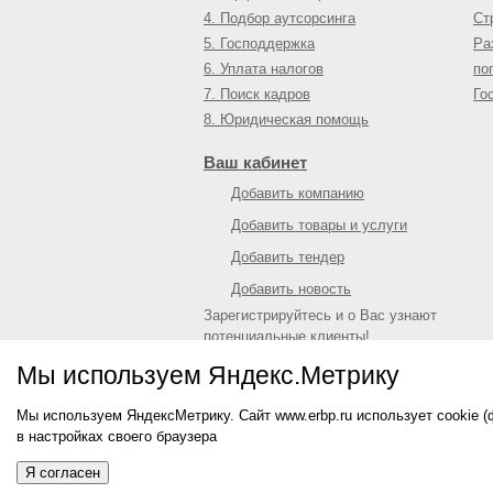
4. Подбор аутсорсинга
Ст
5. Господдержка
Ра
6. Уплата налогов
по
7. Поиск кадров
Го
8. Юридическая помощь
Ваш кабинет
Добавить компанию
Добавить товары и услуги
Добавить тендер
Добавить новость
Зарегистрируйтесь и о Вас узнают
потенциальные клиенты!
Войти
или
зарегистрироваться
Мы используем Яндекс.Метрику
Мы используем ЯндексМетрику. Сайт www.erbp.ru использует cookie 
© 2009—
2026
Единый республиканский биз
в настройках своего браузера
О портале
|
Контактная информация
|
Рекл
Информация на сайте не является публич
Я согласен