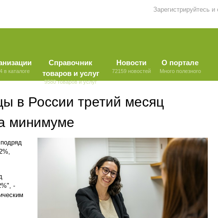
Зарегистрируйтесь и
анизации
Справочник
Новости
О портале
4 в каталоге
72159 новостей
Много полезного
товаров и услуг
9580 товаров и услуг
цы в России третий месяц
на минимуме
 подряд
,2%,
д
%", -
ическим