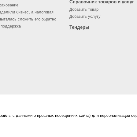
Справочник товаров и услуг
рахование
Добавить товар
зделили бизнес, а налоговая
Добавить услугу
пыталась сложить его обратно
споддержка
Тендеры
(файлы с данными о прошлых посещениях сайта) для персонализации сер
нес-портал
ама на портале
|
Правила пользования
|
ной офертой