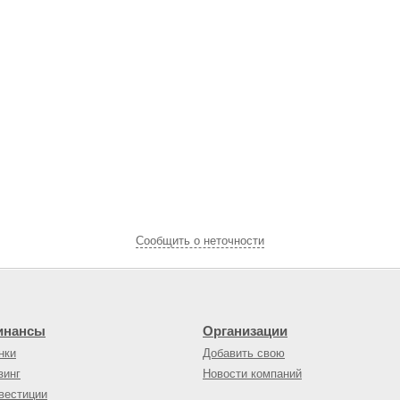
Cообщить о неточности
инансы
Организации
нки
Добавить свою
зинг
Новости компаний
вестиции