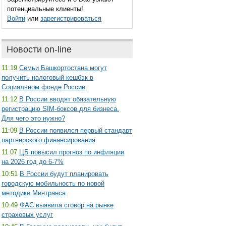
потенциальные клиенты!
Войти
или
зарегистрироваться
Новости on-line
11:19
Семьи Башкортостана могут
получить налоговый кешбэк в
Социальном фонде России
11:12
В России вводят обязательную
регистрацию SIM-боксов для бизнеса.
Для чего это нужно?
11:09
В России появился первый стандарт
партнерского финансирования
11:07
ЦБ повысил прогноз по инфляции
на 2026 год до 6-7%
10:51
В России будут планировать
городскую мобильность по новой
методике Минтранса
10:49
ФАС выявила сговор на рынке
страховых услуг