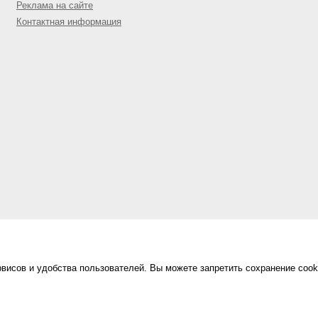
Реклама на сайте
Контактная информация
висов и удобства пользователей. Вы можете запретить сохранение cook
Сделано в
«Техинформ»
Уфа