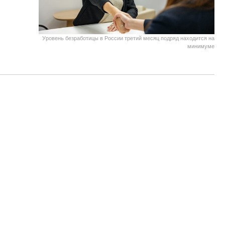
Уровень безработицы в России третий месяц подряд находится на
минимуме