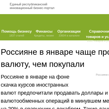
Единый республиканский
инновационный бизнес-портал
Помощь бизнесу
Финансы
Организации
Справочни
1837 статей
Кредиты, лизинг
33604 в каталоге
товаров и ус
9580 товаров и у
Россияне в январе чаще п
валюту, чем покупали
Россияне 
Россияне в январе на фоне
скачка курсов иностранных
валют предпочитали продавать доллары и 
валютообменных операций в минувшем мес
на 30% в сравнении с декабрем. Такие дан