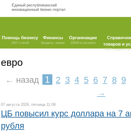
Единый республиканский
инновационный бизнес-портал
Помощь бизнесу
Финансы
Организации
Справочни
1837 статей
Кредиты, лизинг
33609 в каталоге
товаров и ус
9580 товаров и у
евро
1
← назад
2
3
4
5
6
7
8
9
→
07 августа 2026, пятница 11:09
ЦБ повысил курс доллара на 7 а
рубля