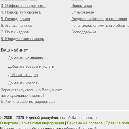
3. Эффективная реклама
Инвестиции
4. Подбор аутсорсинга
Страхование
5. Господдержка
Разделили бизнес, а налоговая
6. Уплата налогов
попыталась сложить его обратн
7. Поиск кадров
Господдержка
8. Юридическая помощь
Ваш кабинет
Добавить компанию
Добавить товары и услуги
Добавить тендер
Добавить новость
Зарегистрируйтесь и о Вас узнают
потенциальные клиенты!
Войти
или
зарегистрироваться
© 2009—
2026
Единый республиканский бизнес-портал
О портале
|
Контактная информация
|
Реклама на портале
|
Правила пол
Информация на сайте не является публичной офертой