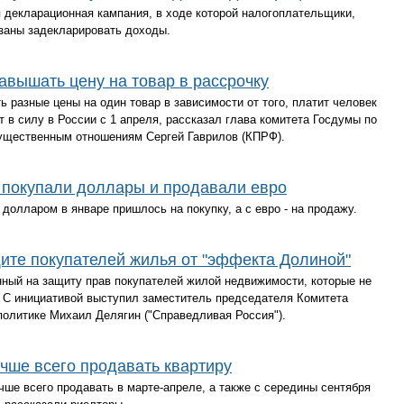
 декларационная кампания, в ходе которой налогоплательщики,
язаны задекларировать доходы.
завышать цену на товар в рассрочку
 разные цены на один товар в зависимости от того, платит человек
т в силу в России с 1 апреля, рассказал глава комитета Госдумы по
ущественным отношениям Сергей Гаврилов (КПРФ).
 покупали доллары и продавали евро
олларом в январе пришлось на покупку, а с евро - на продажу.
щите покупателей жилья от "эффекта Долиной"
нный на защиту прав покупателей жилой недвижимости, которые не
. С инициативой выступил заместитель председателя Комитета
политике Михаил Делягин ("Справедливая Россия").
учше всего продавать квартиру
чше всего продавать в марте-апреле, а также с середины сентября