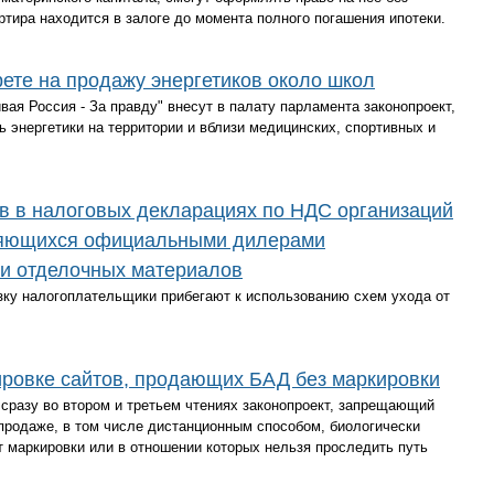
ртира находится в залоге до момента полного погашения ипотеки.
рете на продажу энергетиков около школ
ая Россия - За правду" внесут в палату парламента законопроект,
ь энергетики на территории и вблизи медицинских, спортивных и
в в налоговых декларациях по НДС организаций
ляющихся официальными дилерами
 и отделочных материалов
зку налогоплательщики прибегают к использованию схем ухода от
ировке сайтов, продающих БАД без маркировки
сразу во втором и третьем чтениях законопроект, запрещающий
продаже, в том числе дистанционным способом, биологически
т маркировки или в отношении которых нельзя проследить путь