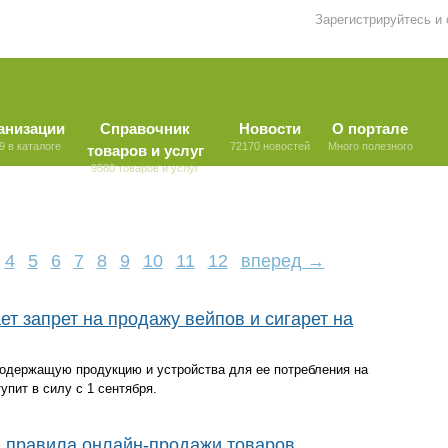
Зарегистрируйтесь и
анизации
Справочник
Новости
О портале
9 в каталоге
72170 новостей
Много полезного
товаров и услуг
9580 товаров и услуг
4
5
6
7
8
9
10
11
12
вперед →
ет запрет на продажу вейпов и сигарет на
одержащую продукцию и устройства для ее потребления на
упит в силу с 1 сентября.
я правила онлайн-продажи товаров