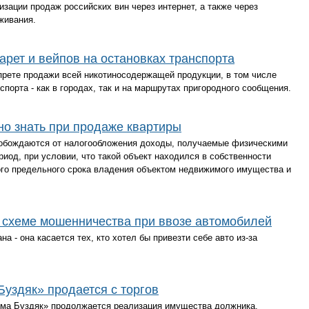
зации продаж российских вин через интернет, а также через
уживания.
арет и вейпов на остановках транспорта
апрете продажи всей никотиносодержащей продукции, в том числе
спорта - как в городах, так и на маршрутах пригородного сообщения.
о знать при продаже квартиры
обождаются от налогообложения доходы, получаемые физическими
иод, при условии, что такой объект находился в собственности
го предельного срока владения объектом недвижимого имущества и
 схеме мошенничества при ввозе автомобилей
 - она касается тех, кто хотел бы привезти себе авто из-за
здяк» продается с торгов
а Буздяк» продолжается реализация имущества должника.