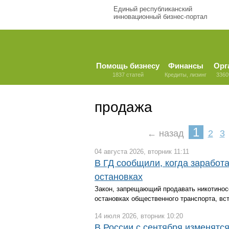
Единый республиканский
инновационный бизнес-портал
Помощь бизнесу
Финансы
Орг
1837 статей
Кредиты, лизинг
3360
продажа
1
← назад
2
3
04 августа 2026, вторник 11:11
В ГД сообщили, когда заработа
остановках
Закон, запрещающий продавать никотинос
остановках общественного транспорта, вст
14 июля 2026, вторник 10:20
В России с сентября изменятс