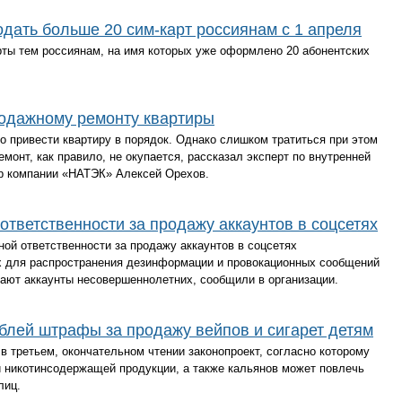
одать больше 20 сим-карт россиянам с 1 апреля
рты тем россиянам, на имя которых уже оформлено 20 абонентских
родажному ремонту квартиры
 привести квартиру в порядок. Однако слишком тратиться при этом
монт, как правило, не окупается, рассказал эксперт по внутренней
р компании «НАТЭК» Алексей Орехов.
ответственности за продажу аккаунтов в соцсетях
ной ответственности за продажу аккаунтов в соцсетях
х для распространения дезинформации и провокационных сообщений
упают аккаунты несовершеннолетних, сообщили в организации.
блей штрафы за продажу вейпов и сигарет детям
в третьем, окончательном чтении законопроект, согласно которому
 никотинсодержащей продукции, а также кальянов может повлечь
лиц.