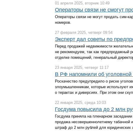
01 апреля 2025, вторник 10:49
Операторы связи не смогут пр
Операторы связи не могут продать сим-ка
номеров.
27 февраля 2025, четверг 09:54
Эксперт дал советы по предп
Перед продажей недвижимости желательно
не рекомендуем, так как предпродажный ре
отделке помещений, генеральный директо
23 января 2025, четверг 11:17
В РФ напомнили об уголовной 
Роскачество предупредило о риске уголов
злоумышленникам, которые используют и
о терактах и диверсиях. При этом они ск
22 января 2025, среда 10:03
Госдума повысила до 2 млн ру
Госдума приняла на пленарном заседании 
продажа несовершеннолетнему табачной и
штраф до 2 млн рублей для юридических 