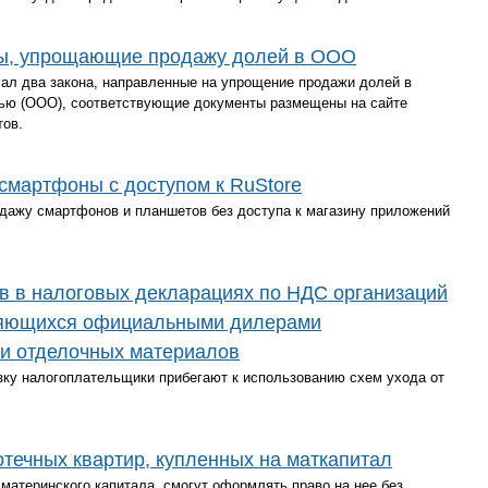
ны, упрощающие продажу долей в ООО
ал два закона, направленные на упрощение продажи долей в
тью (ООО), соответствующие документы размещены на сайте
тов.
смартфоны с доступом к RuStore
дажу смартфонов и планшетов без доступа к магазину приложений
в в налоговых декларациях по НДС организаций
ляющихся официальными дилерами
 и отделочных материалов
зку налогоплательщики прибегают к использованию схем ухода от
отечных квартир, купленных на маткапитал
 материнского капитала, смогут оформлять право на нее без