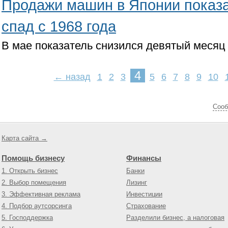
Продажи машин в Японии показ
спад с 1968 года
В мае показатель снизился девятый месяц
4
← назад
1
2
3
5
6
7
8
9
10
Cооб
Карта сайта →
Помощь бизнесу
Финансы
1. Открыть бизнес
Банки
2. Выбор помещения
Лизинг
3. Эффективная реклама
Инвестиции
4. Подбор аутсорсинга
Страхование
5. Господдержка
Разделили бизнес, а налоговая