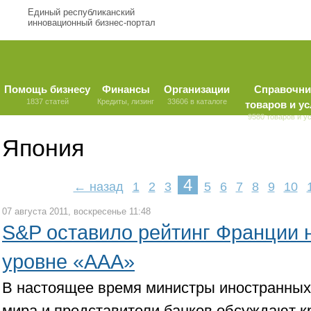
Единый республиканский
инновационный бизнес-портал
Помощь бизнесу
Финансы
Организации
Справочни
1837 статей
Кредиты, лизинг
33606 в каталоге
товаров и ус
9580 товаров и у
Япония
4
← назад
1
2
3
5
6
7
8
9
10
07 августа 2011, воскресенье 11:48
S&P оставило рейтинг Франции 
уровне «ААА»
В настоящее время министры иностранных
мира и представители банков обсуждают к