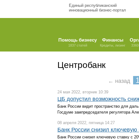
Единый республиканский
инновационный бизнес-портал
Помощь бизнесу
Финансы
Орг
1837 статей
Кредиты, лизинг
3360
Центробанк
← назад
24 мая 2022, вторник 10:39
ЦБ допустил возможность сниж
Банк России видит пространство для даль
Госдуме зампредседателя регулятора Але
08 апреля 2022, пятница 14:27
Банк России снизил ключевую 
Банк России снизил ключевую ставку с 2