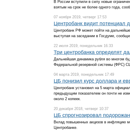
В России вступили в силу новые ограниче
взятым на срок не более одного года, со
07 ноября 2019, четверг 17:53
Центробанк видит потенциал 
Центробанк РФ может пойти на дальнейшее
выступая на заседании в Госдуме, сообщи
22 июля 2019, понедельник 16:33
Три центробанка определят да
Дальнейшая динамика рубля во многом буд
Федеральной резервной системы (ФРС) СШ
04 марта 2019, понедельник 17:49
ЦБ понизил курс доллара и ев
Центробанк установил на 5 марта официал
предыдущим показателем он почти не изме
около 2 копеек.
20 декабря 2018, четверг 10:37
ЦБ спрогнозировал подорожани
Вклад повышенных акцизов в инфляцию мож
Центробанке.