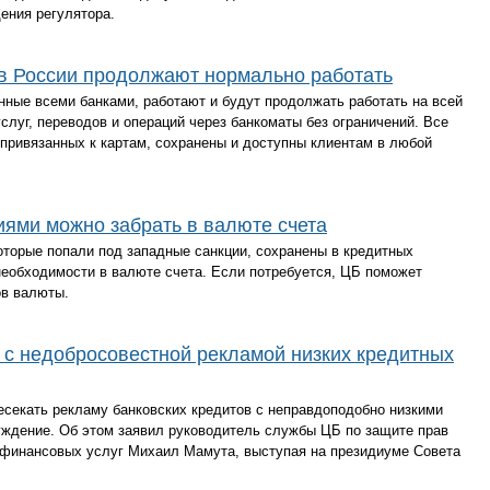
ения регулятора.
 в России продолжают нормально работать
ные всеми банками, работают и будут продолжать работать на всей
слуг, переводов и операций через банкоматы без ограничений. Все
, привязанных к картам, сохранены и доступны клиентам в любой
иями можно забрать в валюте счета
которые попали под западные санкции, сохранены в кредитных
 необходимости в валюте счета. Если потребуется, ЦБ поможет
ов валюты.
 с недобросовестной рекламой низких кредитных
есекать рекламу банковских кредитов с неправдоподобно низкими
уждение. Об этом заявил руководитель службы ЦБ по защите прав
 финансовых услуг Михаил Мамута, выступая на президиуме Совета