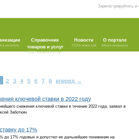
Зарегистрируйтесь и
анизации
Справочник
Новости
О портале
4 в каталоге
72159 новостей
Много полезного
товаров и услуг
9580 товаров и услуг
1
2
3
4
5
6
7
8
вперед →
ения ключевой ставки в 2022 году
нейшего снижения ключевой ставки в течение 2022 года, заявил в
ксей Заботкин.
ставку до 17%
0% до 17% годовых и допустил ее дальнейшее понижение на