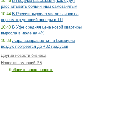
10:46
В Госдуме рассказали, как будут
рассчитывать больничный самозанятым
10:44
В России выросло число заявок на
пересмотр условий аренды в ТЦ
10:40
В Уфе средняя цена новой квартиры
выросла в июле на 4%
10:38
Жара возвращается: в Башкирии
воздух прогреется до +32 градусов
Другие новости бизнеса
Новости компаний РБ
Добавить свою новость