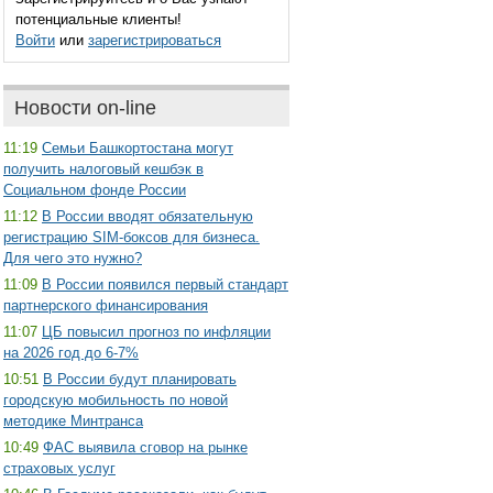
потенциальные клиенты!
Войти
или
зарегистрироваться
Новости on-line
11:19
Семьи Башкортостана могут
получить налоговый кешбэк в
Социальном фонде России
11:12
В России вводят обязательную
регистрацию SIM-боксов для бизнеса.
Для чего это нужно?
11:09
В России появился первый стандарт
партнерского финансирования
11:07
ЦБ повысил прогноз по инфляции
на 2026 год до 6-7%
10:51
В России будут планировать
городскую мобильность по новой
методике Минтранса
10:49
ФАС выявила сговор на рынке
страховых услуг