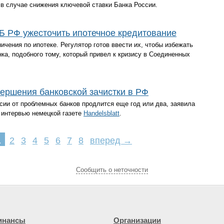
 в случае снижения ключевой ставки Банка России.
 РФ ужесточить ипотечное кредитование
чения по ипотеке. Регулятор готов ввести их, чтобы избежать
ка, подобного тому, который привел к кризису в Соединенных
ершения банковской зачистки в РФ
сии от проблемных банков продлится еще год или два, заявила
 интервью немецкой газете
Handelsblatt
.
1
2
3
4
5
6
7
8
вперед →
Cообщить о неточности
инансы
Организации