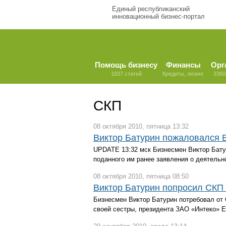
Единый республиканский
инновационный бизнес-портал
Помощь бизнесу
Финансы
Орг
1837 статей
Кредиты, лизинг
3360
СКП
08 октября 2010, пятница 13:32
Виктор Батурин пожаловался Б
UPDATE 13:32 мск Бизнесмен Виктор Бату
поданного им ранее заявления о деятельн
08 октября 2010, пятница 08:50
Виктор Батурин попросил СКП 
Бизнесмен Виктор Батурин потребовал от
своей сестры, президента ЗАО «Интеко» 