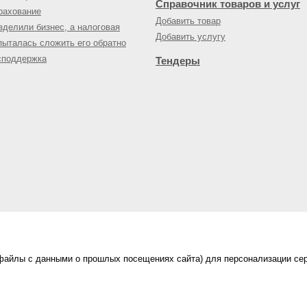
Справочник товаров и услуг
рахование
Добавить товар
зделили бизнес, а налоговая
Добавить услугу
пыталась сложить его обратно
споддержка
Тендеры
(файлы с данными о прошлых посещениях сайта) для персонализации сер
нес-портал
ама на портале
|
Правила пользования
|
ной офертой