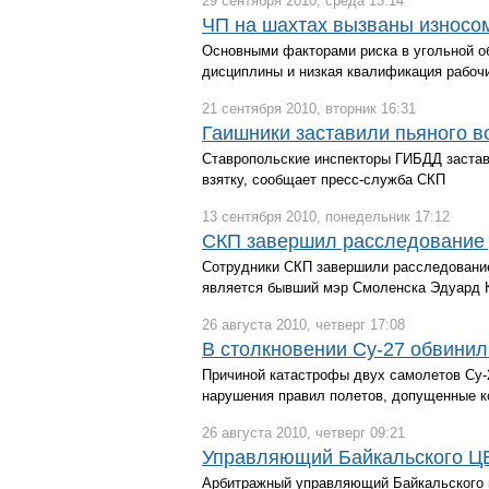
29 сентября 2010, среда 13:14
ЧП на шахтах вызваны износом
Основными факторами риска в угольной об
дисциплины и низкая квалификация рабоч
21 сентября 2010, вторник 16:31
Гаишники заставили пьяного в
Ставропольские инспекторы ГИБДД застав
взятку, сообщает пресс-служба СКП
13 сентября 2010, понедельник 17:12
СКП завершил расследование 
Сотрудники СКП завершили расследование
является бывший мэр Смоленска Эдуард 
26 августа 2010, четверг 17:08
В столкновении Су-27 обвинил
Причиной катастрофы двух самолетов Су-2
нарушения правил полетов, допущенные к
26 августа 2010, четверг 09:21
Управляющий Байкальского Ц
Арбитражный управляющий Байкальского 