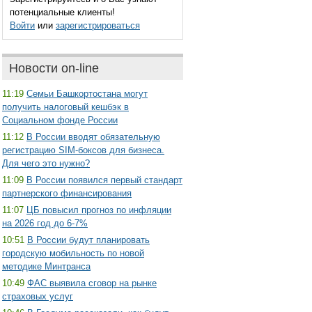
потенциальные клиенты!
Войти
или
зарегистрироваться
Новости on-line
11:19
Семьи Башкортостана могут
получить налоговый кешбэк в
Социальном фонде России
11:12
В России вводят обязательную
регистрацию SIM-боксов для бизнеса.
Для чего это нужно?
11:09
В России появился первый стандарт
партнерского финансирования
11:07
ЦБ повысил прогноз по инфляции
на 2026 год до 6-7%
10:51
В России будут планировать
городскую мобильность по новой
методике Минтранса
10:49
ФАС выявила сговор на рынке
страховых услуг