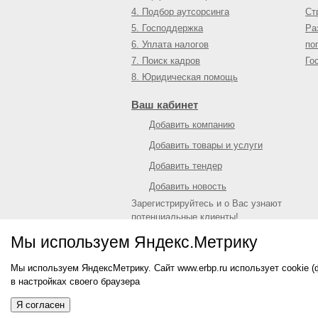
4. Подбор аутсорсинга
Ст
5. Господдержка
Ра
6. Уплата налогов
по
7. Поиск кадров
Го
8. Юридическая помощь
Ваш кабинет
Добавить компанию
Добавить товары и услуги
Добавить тендер
Добавить новость
Зарегистрируйтесь и о Вас узнают
потенциальные клиенты!
Войти
или
зарегистрироваться
Мы используем Яндекс.Метрику
Мы используем ЯндексМетрику. Сайт www.erbp.ru использует cookie 
© 2009—
2026
Единый республиканский биз
в настройках своего браузера
О портале
|
Контактная информация
|
Рекл
Информация на сайте не является публич
Я согласен