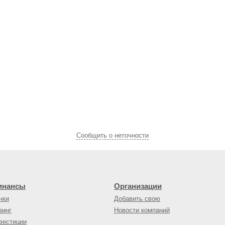
Cообщить о неточности
инансы
Организации
нки
Добавить свою
зинг
Новости компаний
вестиции