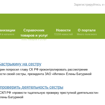
Зарегистрируйтесь и
анизации
Справочник
Новости
О портале
4 в каталоге
72159 новостей
Много полезного
товаров и услуг
9580 товаров и услуг
астрыкину на сестру
рин попросил главу СК РФ проконтролировать рассмотрение
ости своей сестры, президента ЗАО «Интеко» Елены Батуриной
проверить деятельность сестры
 СКП РФ «провести тщательную проверку преступной деятельности»
Елены Батуриной