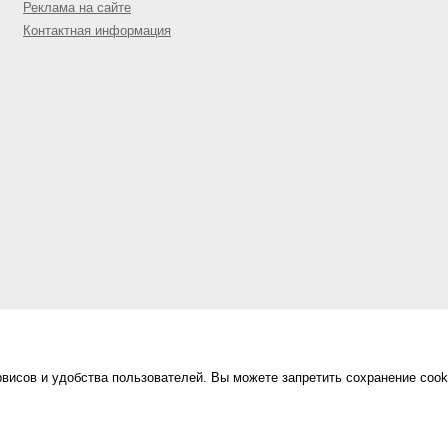
Реклама на сайте
Контактная информация
висов и удобства пользователей. Вы можете запретить сохранение cook
Сделано в
«Техинформ»
Уфа