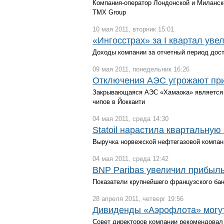
Компания-оператор Лондонской и Миланск
TMX Group
10 мая 2011, вторник 15:01
«Ингосстрах» за I квартал уве
Доходы компании за отчетный период дост
09 мая 2011, понедельник 16:26
Отключения АЭС угрожают при
Закрывающаяся АЭС «Хамаока» является 
чипов в Йоккаити
04 мая 2011, среда 14:30
Statoil нарастила квартальную
Выручка норвежской нефтегазовой компани
04 мая 2011, среда 12:42
BNP Paribas увеличил прибыль
Показатели крупнейшего французского ба
28 апреля 2011, четверг 19:56
Дивиденды «Аэрофлота» могут 
Совет директоров компании рекомендовал