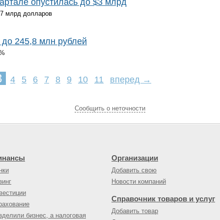
квартале опустилась до $3 млрд
9,7 млрд долларов
до 245,8 млн рублей
1%
3
4
5
6
7
8
9
10
11
вперед →
Cообщить о неточности
инансы
Организации
нки
Добавить свою
зинг
Новости компаний
вестиции
Справочник товаров и услуг
рахование
Добавить товар
зделили бизнес, а налоговая