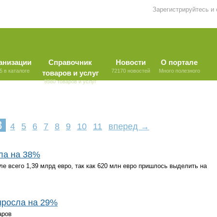
Зарегистрируйтесь и
анизации
Справочник
Новости
О портале
5 в каталоге
72170 новостей
Много полезного
товаров и услуг
9580 товаров и услуг
3
4
5
6
7
8
9
10
11
вперед →
ла на 38%
але всего 1,39 млрд евро, так как 620 млн евро пришлось выделить на
ыросла на 29%
аров