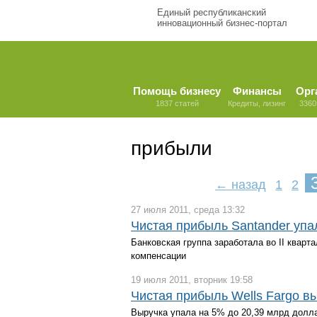
Единый республиканский
инновационный бизнес-портал
Помощь бизнесу
Финансы
Орг
1837 статей
Кредиты, лизинг
3360
прибыли
← назад
1
2
27 июля 2011, среда 13:32
Чистая прибыль Santander упа
Банковская группа заработала во II кварт
компенсации
19 июля 2011, вторник 19:58
Чистая прибыль Wells Fargo в
Выручка упала на 5% до 20,39 млрд долл