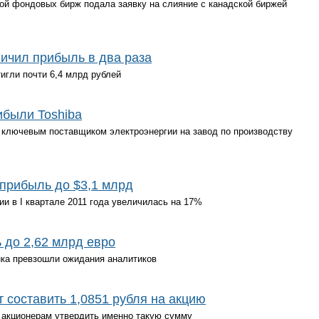
ой фондовых бирж подала заявку на слияние с канадской биржей
личил прибыль в два раза
игли почти 6,4 млрд рублей
были Toshiba
ключевым поставщиком электроэнергии на завод по производству
 прибыль до $3,1 млрд
и в I квартале 2011 года увеличилась на 17%
 до 2,62 млрд евро
нка превзошли ожидания аналитиков
составить 1,0851 рубля на акцию
 акционерам утвердить именно такую сумму