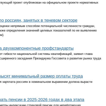
твующий проект опубликован на официальном проекте нормативных
ло россиян, занятых в теневом секторе
 оценки непрямым способом потенциальной численности граждан,
также определения значений целевых показателей по ее выявлению
м).
а двухкомпонентные профстандарты
т гибкости национальной системы квалификаций, заявил глава
сширенного заседания Президиума Госсовета о развитии рынка труда
овысят минимальный размер оплаты труда
ая зарплата россиян в номинальном выражении должна вырасти
ать пенсии в 2025-2026 годах в два этапа
метры индексации страховой пенсии для неработающих