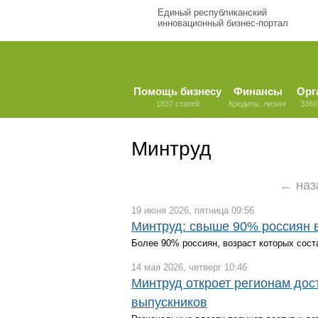
Единый республиканский
инновационный бизнес-портал
Помощь бизнесу
Финансы
Орг
1837 статей
Кредиты, лизинг
3360
Минтруд
← наз
19 июня 2026, пятница 09:56
Минтруд: свыше 90% россиян в
Более 90% россиян, возраст которых сост
14 мая 2026, четверг 10:46
Минтруд откроет регионам дос
выпускников