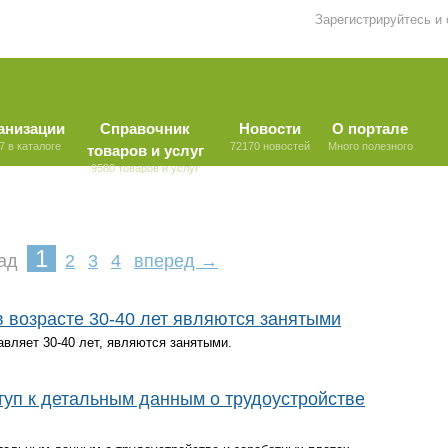
Зарегистрируйтесь и
анизации
Справочник
Новости
О портале
7 в каталоге
72170 новостей
Много полезного
товаров и услуг
9580 товаров и услуг
1
ад
2
3
4
вперед →
 возрасте 30-40 лет являются занятыми
авляет 30-40 лет, являются занятыми.
туп к детальным данным о трудоустройстве