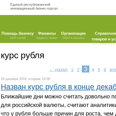
Единый республиканский
инновационный бизнес-портал
Помощь бизнесу
Финансы
Организации
Справочни
1837 статей
Кредиты, лизинг
33607 в каталоге
товаров и ус
9580 товаров и у
курс рубля
3
← назад
1
2
4
5
6
вп
18 декабря 2018, вторник 10:08
Назван курс рубля в конце дека
Ближайшие дни можно считать довольно 
для российской валюты, считают аналитики
что у рубля больше причин для роста, чем