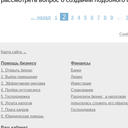
2
← назад
1
3
4
5
6
7
8
9
…
Cооб
Карта сайта →
Помощь бизнесу
Финансы
1. Открыть бизнес
Банки
2. Выбор помещения
Лизинг
3. Эффективная реклама
Инвестиции
4. Подбор аутсорсинга
Страхование
5. Господдержка
Разделили бизнес, а налоговая
6. Уплата налогов
попыталась сложить его обратн
7. Поиск кадров
Господдержка
8. Юридическая помощь
Ваш кабинет