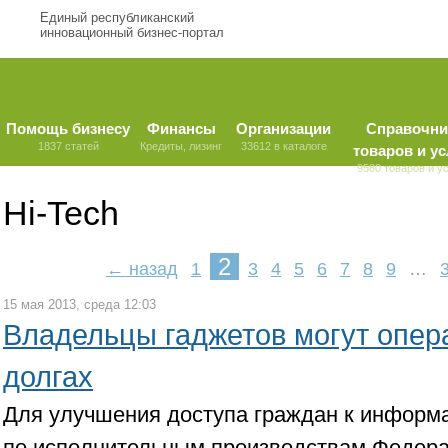
Единый республиканский
инновационный бизнес-портал
Помощь бизнесу
Финансы
Организации
Справочни
1837 статей
Кредиты, лизинг
33612 в каталоге
товаров и ус
9580 товаров и у
Hi-Tech
2
← назад
1
3
4
5
6
7
8
9
…
15 мая 2013, среда 12:03
Владельцы гаджетов могут опера
долгах
Для улучшения доступа граждан к информ
по исполнительным производствам Федер