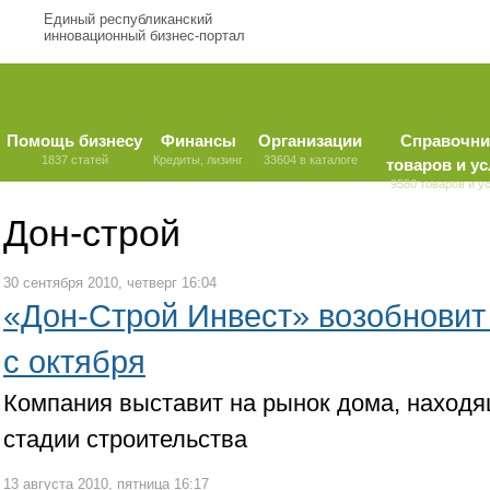
Единый республиканский
инновационный бизнес-портал
Помощь бизнесу
Финансы
Организации
Справочни
1837 статей
Кредиты, лизинг
33604 в каталоге
товаров и ус
9580 товаров и у
Дон-строй
30 сентября 2010, четверг 16:04
«Дон-Строй Инвест» возобновит
с октября
Компания выставит на рынок дома, наход
стадии строительства
13 августа 2010, пятница 16:17