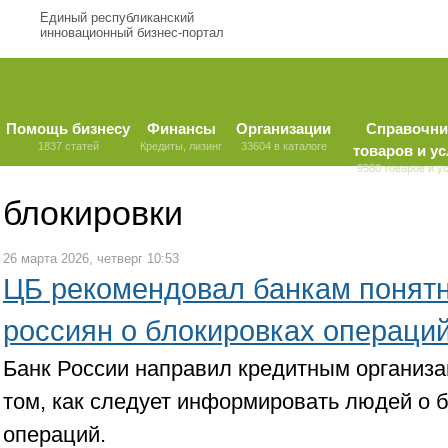
Единый республиканский
инновационный бизнес-портал
Помощь бизнесу
Финансы
Организации
Справочни
1837 статей
Кредиты, лизинг
33604 в каталоге
товаров и ус
9580 товаров и у
блокировки
26 марта 2026, четверг 10:53
ЦБ рекомендовал банкам понят
россиян о блокировках операци
Банк России направил кредитным организ
том, как следует информировать людей о 
операций.