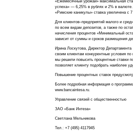
«Ежемесячный урожай» максимальная ставк
успеха» — 6,25% в рублях и 2% в валюте
«Римские каникулы» ставка увеличена с 7
Для клиентов–предприятий малого и сред
по всем видам депозитов, а также по ост
начисления процентов «Минимальный оста
зависит от суммы и сроков размещения д
Ирина Лоскутова, Директор Департамента 
своим клиентам конкурентные условия по 
мы решили повысить процентные ставки п
позволяет клиенту подобрать наиболее у
Повышение процентных ставок предусмотре
Более подробная информация о программа
www.bancaintesa.ru.
Управление связей с общественностью
ЗАО «Банк Интеза»
Светлана Мельникова
Тел.: +7 (495) 4117945