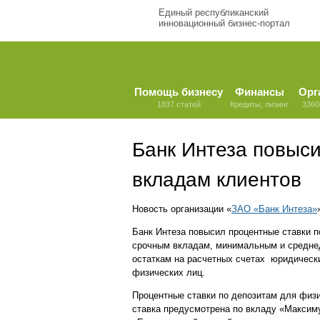
Единый республиканский
инновационный бизнес-портал
Помощь бизнесу
Финансы
Орг
1837 статей
Кредиты, лизинг
3360
Банк Интеза повыси
вкладам клиентов
Новость организации «
ЗАО «Банк Интеза»
Банк Интеза повысил процентные ставки п
срочным вкладам, минимальным и средн
остаткам на расчетных счетах юридическ
физических лиц.
Процентные ставки по депозитам для физ
ставка предусмотрена по вкладу «Максиму