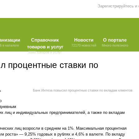
Зарегистрируйтесь и
анизации
Справочник
Новости
О портале
6 в каталоге
72170 новостей
Много полезного
товаров и услуг
9580 товаров и услуг
л процентные ставки по
»
Банк Интеза повысил процентные ставки по вкладам клиентов
о
едневным
их лиц и индивидуальных предпринимателей, а также по вкладам
ических лиц возросли в среднем на 1%. Максимальная процентная
м роста» — 9,25% годовых в рублях и 4,6% в валюте. По вкладу