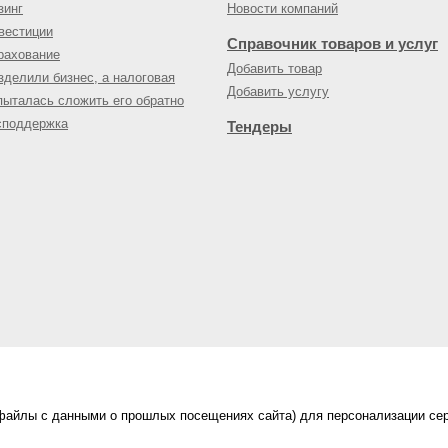
зинг
Новости компаний
вестиции
Справочник товаров и услуг
рахование
Добавить товар
зделили бизнес, а налоговая
Добавить услугу
пыталась сложить его обратно
споддержка
Тендеры
(файлы с данными о прошлых посещениях сайта) для персонализации сер
нес-портал
ама на портале
|
Правила пользования
|