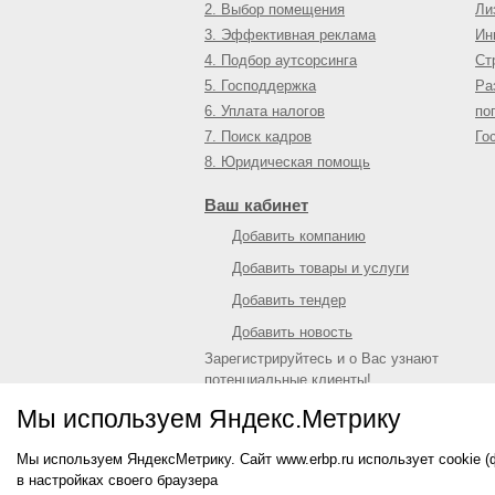
2. Выбор помещения
Ли
3. Эффективная реклама
Ин
4. Подбор аутсорсинга
Ст
5. Господдержка
Ра
6. Уплата налогов
по
7. Поиск кадров
Го
8. Юридическая помощь
Ваш кабинет
Добавить компанию
Добавить товары и услуги
Добавить тендер
Добавить новость
Зарегистрируйтесь и о Вас узнают
потенциальные клиенты!
Войти
или
зарегистрироваться
Мы используем Яндекс.Метрику
Мы используем ЯндексМетрику. Сайт www.erbp.ru использует cookie 
© 2009—
2026
Единый республиканский биз
в настройках своего браузера
О портале
|
Контактная информация
|
Рекл