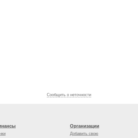
Cообщить о неточности
инансы
Организации
нки
Добавить свою