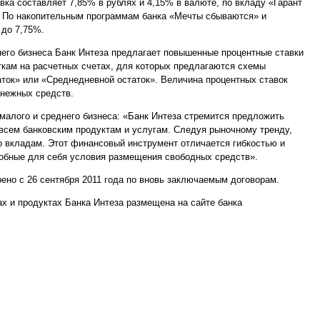
а составляет 7,85% в рублях и 4,15% в валюте, по вкладу «Гарант
. По накопительным программам банка «Мечты сбываются» и
 до 7,75%.
него бизнеса Банк Интеза предлагает повышенные процентные ставки
аткам на расчетных счетах, для которых предлагаются схемы
ток» или «Среднедневной остаток». Величина процентных ставок
енежных средств.
малого и среднего бизнеса: «Банк Интеза стремится предложить
всем банковским продуктам и услугам. Следуя рыночному тренду,
о вкладам. Этот финансовый инструмент отличается гибкостью и
добные для себя условия размещения свободных средств».
но с 26 сентября 2011 года по вновь заключаемым договорам.
х и продуктах Банка Интеза размещена на сайте банка