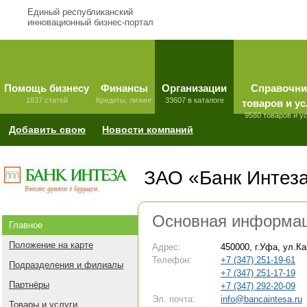
Единый республиканский
инновационный бизнес-портал
Помощь бизнесу
Финансы
Организации
Справочни
1837 статей
Кредиты, лизинг
33607 в каталоге
товаров и ус
9580 товаров и у
Добавить свою
Новости компаний
ЗАО «Банк Интез
Основная информа
Главное
Положение на карте
Адрес:
450000, г.Уфа, ул.К
Телефон:
+7 (347) 251-19-61
Подразделения и филиалы
+7 (347) 251-17-19
Партнёры
+7 (347) 292-20-09
Эл. почта:
info@bancaintesa.ru
Товары и услуги