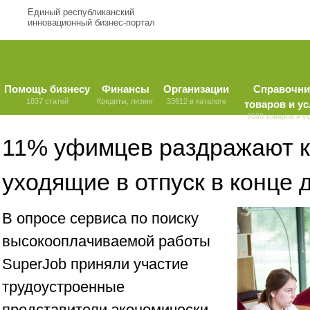
Единый республиканский
инновационный бизнес-портал
Помощь бизнесу
Финансы
Организации
Справочни
1837 статей
Кредиты, лизинг
33612 в каталоге
товаров и ус
9580 товаров и у
11% уфимцев раздражают к
уходящие в отпуск в конце 
В опросе сервиса по поиску
высокооплачиваемой работы
SuperJob приняли участие
трудоустроенные
представители экономически