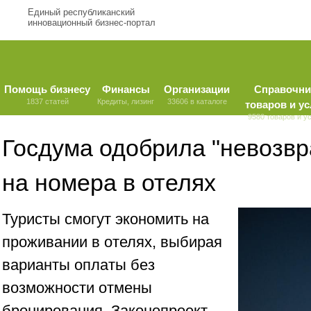
Единый республиканский
инновационный бизнес-портал
Помощь бизнесу
Финансы
Организации
Справочни
1837 статей
Кредиты, лизинг
33606 в каталоге
товаров и ус
9580 товаров и у
Госдума одобрила "невозв
на номера в отелях
Туристы смогут экономить на
проживании в отелях, выбирая
варианты оплаты без
возможности отмены
бронирования. Законопроект