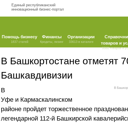
Единый республиканский
инновационный бизнес-портал
Помощь бизнесу
Финансы
Организации
Справочни
1837 статей
Кредиты, лизинг
33613 в каталоге
товаров и ус
9580 товаров и у
В Башкортостане отметят 7
Башкавдивизии
В Башкор
В
Уфе и Кармаскалинском
районе пройдет торжественное празднован
легендарной 112-й Башкирской кавалерийс