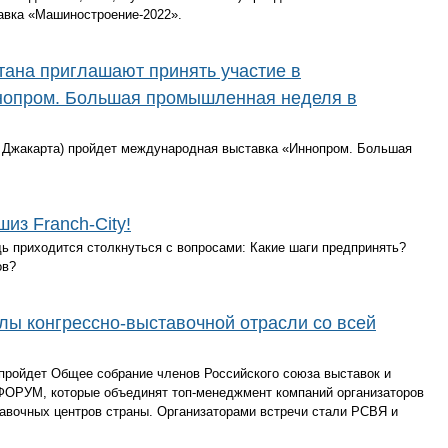
авка «Машиностроение-2022».
ана приглашают принять участие в
нопром. Большая промышленная неделя в
(г. Джакарта) пройдет международная выставка «Иннопром. Большая
из Franch-City!
дь приходится столкнуться с вопросами: Какие шаги предпринять?
ов?
лы конгрессно-выставочной отрасли со всей
 пройдет Общее собрание членов Российского союза выставок и
ОРУМ, которые объединят топ-менеджмент компаний организаторов
тавочных центров страны. Организаторами встречи стали РСВЯ и