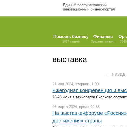
Единый республиканский
инновационный бизнес-портал
Помощь бизнесу
Финансы
Орг
1837 статей
Кредиты, лизинг
3360
выставка
← назад
21 мая 2024, вторник 11:00
Ежегодная конференция и выс
26-28 июня в технопарке Сколково состо
06 марта 2024, среда 09:53
На выставке-форуме «Россия»
достижениях страны