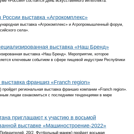
ме «Россия» состоится День искусственного интеллекта.
в России выставка «Агрокомплекс»
дународная выставка «Агрокомплекс» и Агропромышленный форум,
сийского села».
специализированная выставка «Наш Бренд»
изированная выставка «Наш Бренд». Мероприятие, которое
является ключевым событием в сфере пищевой индустрии Республики
 выставка франшиз «Franch region»
 4) пройдет региональная выставка франшиз компании «Franch region».
нным лицам ознакомиться с последними тенденциями в мире
ана приглашают к участию в восьмой
ванной выставке «Машиностроение-2022»
т. Победителей, 20/2, Футбольный манеж) пройдет восьмая