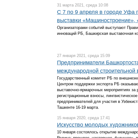
31 марта 2021, среда 10:08
С 7 по 9 апреля в городе Уф
выставки «Машиностроение»,
Организаторами событий выступают Прави
инноваций РБ, Башкирская выставочная к
27 января 2021, среда 15:09
Предприниматели Башкортостан
международной строительной в
Государственный комитет РБ по внешнеэк
Центром поддержки экспорта РБ оказываю
выставочно-ярмарочных мероприятиях за р
регистрационные взносы, лингвистическое
предпринимателей для участия в Узбекист
Ташкенте 16-19 марта.
15 января 2020, среда 17:41
Искусство молодых художников
10 января состоялось открытие междуна
Родина: прошлое, настоящее, будущее», 