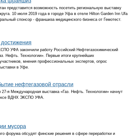
вка франшиз
ан представится возможность посетить региональную выставку
руга. 10 июля 2019 года в городе Уфа в отеле Hilton Garden Inn Ufa
еральный спонсор - франшиза медицинского бизнеса от Гемотест.
 достижения
КСПО УФА закончили работу Российский Нефтегазохимический
з. Нефть. Технологии». Первые итоги крупнейших
участников, мнения профессиональных экспертов, опрос
выставки в Уфе.
бытие нефтегазовой отрасли
 27-я Международная выставка «Газ. Нефть. Технологии» начнут
лексе ВДНХ ЭКСПО УФА.
ции мусора
ого форума обсудят финские решения в сфере переработки и