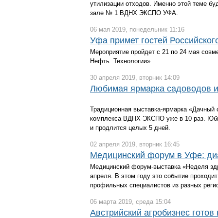
утилизации отходов. Именно этой теме бу
зале № 1 ВДНХ ЭКСПО УФА.
06 мая 2019, понедельник 11:16
Уфа примет гостей Российског
Мероприятие пройдет с 21 по 24 мая совм
Нефть. Технологии».
30 апреля 2019, вторник 14:09
Любимая ярмарка садоводов и
Традиционная выставка-ярмарка «Дачный 
комплекса ВДНХ-ЭКСПО уже в 10 раз. Юби
и продлится целых 5 дней.
02 апреля 2019, вторник 16:45
Медицинский форум в Уфе: ди
Медицинский форум-выставка «Неделя здр
апреля. В этом году это событие проходит
профильных специалистов из разных реги
06 марта 2019, среда 15:04
Австрийский агробизнес готов 