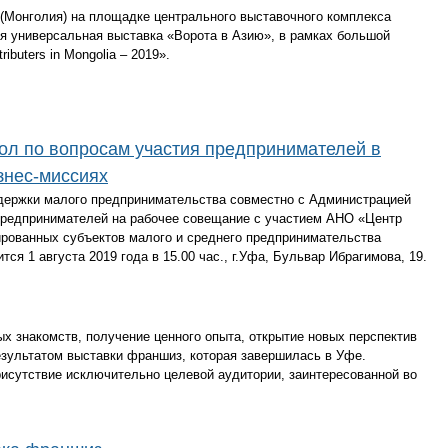
ор (Монголия) на площадке центрального выставочного комплекса
 универсальная выставка «Ворота в Азию», в рамках большой
ibuters in Mongolia – 2019».
стол по вопросам участия предпринимателей в
знес-миссиях
держки малого предпринимательства совместно с Администрацией
 предпринимателей на рабочее совещание с участием АНО «Центр
ированных субъектов малого и среднего предпринимательства
ся 1 августа 2019 года в 15.00 час., г.Уфа, Бульвар Ибрагимова, 19.
х знакомств, получение ценного опыта, открытие новых перспектив
результатом выставки франшиз, которая завершилась в Уфе.
присутствие исключительно целевой аудитории, заинтересованной во