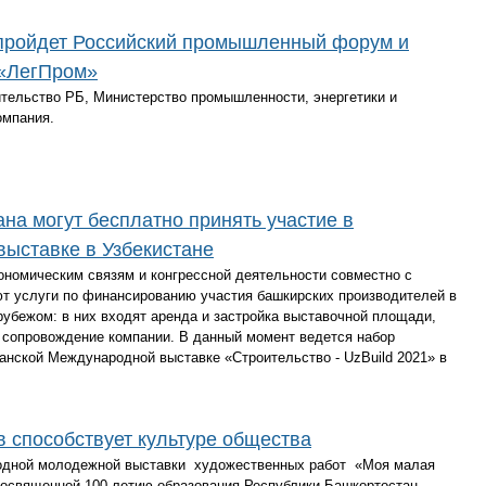
а пройдет Российский промышленный форум и
 «ЛегПром»
тельство РБ, Министерство промышленности, энергетики и
омпания.
а могут бесплатно принять участие в
ыставке в Узбекистане
ономическим связям и конгрессной деятельности совместно с
т услуги по финансированию участия башкирских производителей в
убежом: в них входят аренда и застройка выставочной площади,
 сопровождение компании. В данный момент ведется набор
анской Международной выставке «Строительство - UzBuild 2021» в
 способствует культуре общества
родной молодежной выставки художественных работ «Моя малая
посвященной 100-летию образования Республики Башкортостан