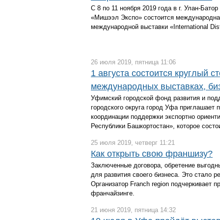
С 8 по 11 ноября 2019 года в г. Улан-Бат
«Мишээл Экспо» состоится международная
международной выставки «International Distr
26 июля 2019, пятница 11:06
1 августа состоится круглый 
международных выставках, би
Уфимский городской фонд развития и под
городского округа город Уфа приглашает
координации поддержки экспортно ориент
Республики Башкортостан», которое состоит
25 июля 2019, четверг 11:21
Как открыть свою франшизу?
Заключенные договора, обретение выгодны
для развития своего бизнеса. Это стало 
Организатор Franch region подчеркивает 
франчайзинге.
21 июня 2019, пятница 14:32