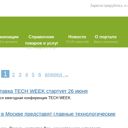
Зарегистрируйтесь и
анизации
Справочник
Новости
О портале
6 в каталоге
72170 новостей
Много полезного
товаров и услуг
9580 товаров и услуг
1
2
3
4
5
6
вперед →
тавка TECH WEEK стартует 26 июня
ится ежегодная конференция TECH WEEK.
 в Москве представят главные технологические