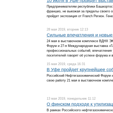
10 июля в Уфе пройдёт выста
Предпринимателям республики Башкортост
франшиз, не выезжая за пределы своего ок
пройдет экспозиция от Franch Регион. Ген
28 мая 2019, вторник 12:13
Сильные впечатления и новые
24 мая в выставочном комплексе ВДНХ Э
Форум и 27-я Международная выставка «Га
профессиональных событий, впечатления 
посетителей говорят об успехе форума и 
15 мая 2019, среда 16:31
В Уфе пройдет крупнейшее со
Российский Нефтегазохимический Форум и
свою работу 21 мая в выставочном комп
13 мая 2019, понедельник 11:12
О финском подходе к утилиза
В рамках Российского нефтегазохимическ