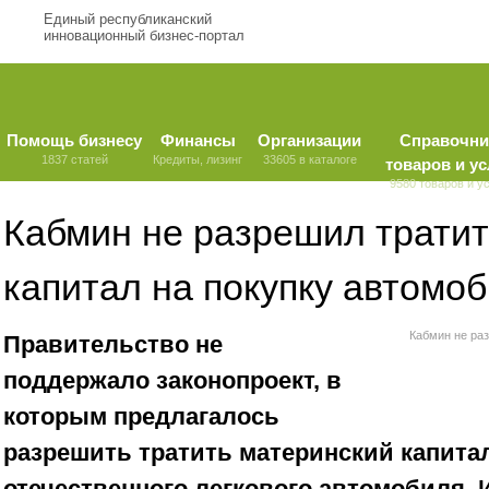
Единый республиканский
инновационный бизнес-портал
Помощь бизнесу
Финансы
Организации
Справочни
1837 статей
Кредиты, лизинг
33605 в каталоге
товаров и ус
9580 товаров и у
Кабмин не разрешил тратит
капитал на покупку автомо
Кабмин не раз
Правительство не
поддержало законопроект, в
которым предлагалось
разрешить тратить материнский капитал
отечественного легкового автомобиля. 