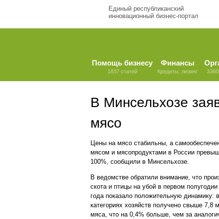
Единый республиканский
инновационный бизнес-портал
Помощь бизнесу
Финансы
Орг
1837 статей
Кредиты, лизинг
3360
В Минсельхозе заяв
мясо
Цены на мясо стабильны, а самообеспече
мясом и мясопродуктами в России превы
100%, сообщили в Минсельхозе.
В ведомстве обратили внимание, что прои
скота и птицы на убой в первом полугодии
года показало положительную динамику: в
категориях хозяйств получено свыше 7,8 
мяса, что на 0,4% больше, чем за аналог