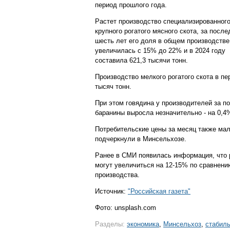
период прошлого года.
Растет производство специализированног
крупного рогатого мясного скота, за после
шесть лет его доля в общем производстве
увеличилась с 15% до 22% и в 2024 году
составила 621,3 тысячи тонн.
Производство мелкого рогатого скота в пе
тысяч тонн.
При этом говядина у производителей за п
баранины выросла незначительно - на 0,4
Потребительские цены за месяц также мал
подчеркнули в Минсельхозе.
Ранее в СМИ появилась информация, что р
могут увеличиться на 12-15% по сравнен
производства.
Источник:
"Российская газета"
Фото: unsplash.com
Разделы:
экономика
,
Минсельхоз
,
стабил