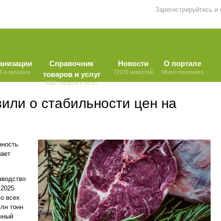
Зарегистрируйтесь и
анизации
Справочник
Новости
О портале
5 в каталоге
72170 новостей
Много полезного
товаров и услуг
9580 товаров и услуг
или о стабильности цен на
нность
шает
зводство
 2025
о всех
млн тонн
ичный