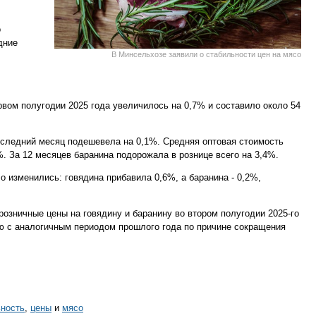
о
дние
В Минсельхозе заявили о стабильности цен на мясо
рвом полугодии 2025 года увеличилось на 0,7% и составило около 54
оследний месяц подешевела на 0,1%. Средняя оптовая стоимость
%. За 12 месяцев баранина подорожала в рознице всего на 3,4%.
о изменились: говядина прибавила 0,6%, а баранина - 0,2%,
озничные цены на говядину и баранину во втором полугодии 2025-го
ию с аналогичным периодом прошлого года по причине сокращения
ьность
,
цены
и
мясо