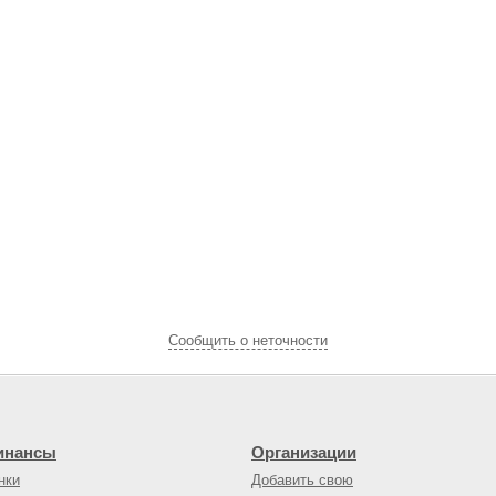
Cообщить о неточности
инансы
Организации
нки
Добавить свою