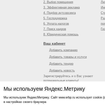
2. Выбор помещения
Ли
3. Эффективная реклама
Ин
4. Подбор аутсорсинга
Ст
5. Господдержка
Ра
6. Уплата налогов
по
7. Поиск кадров
Го
8. Юридическая помощь
Ваш кабинет
Добавить компанию
Добавить товары и услуги
Добавить тендер
Добавить новость
Зарегистрируйтесь и о Вас узнают
потенциальные клиенты!
Войти
или
зарегистрироваться
Мы используем Яндекс.Метрику
Мы используем ЯндексМетрику. Сайт www.erbp.ru использует cookie 
© 2009—
2026
Единый республиканский биз
в настройках своего браузера
О портале
|
Контактная информация
|
Рекл