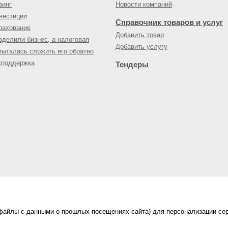
зинг
Новости компаний
вестиции
Справочник товаров и услуг
рахование
Добавить товар
зделили бизнес, а налоговая
Добавить услугу
пыталась сложить его обратно
споддержка
Тендеры
(файлы с данными о прошлых посещениях сайта) для персонализации сер
нес-портал
ама на портале
|
Правила пользования
|