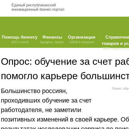
Единый республиканский
инновационный бизнес-портал
Помощь бизнесу
Финансы
Организации
Справочни
1837 статей
Кредиты, лизинг
33608 в каталоге
товаров и ус
9580 товаров и у
Опрос: обучение за счет ра
помогло карьере большинст
Опрос: обу
Большинство россиян,
проходивших обучение за счет
работодателя, не заметили
позитивных изменений в своей карьере. Об
результатах исследовании сервиса по поис