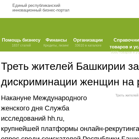
Единый республиканский
инновационный бизнес-портал
Помощь бизнесу
Финансы
Организации
Справочни
1837 статей
Кредиты, лизинг
33610 в каталоге
товаров и ус
9580 товаров и у
Треть жителей Башкирии за
дискриминации женщин на 
Треть жителей
Накануне Международного
женского дня Служба
исследований hh.ru,
крупнейшей платформы онлайн-рекрутинга 
опрос среди соискателей Республики Башк