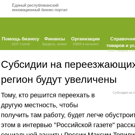
Единый республиканский
инновационный бизнес-портал
Помощь бизнесу
Финансы
Организации
Справочни
1837 статей
Кредиты, лизинг
33605 в каталоге
товаров и ус
9580 товаров и у
Субсидии на переезжающих
регион будут увеличены
Субсидии на 
Тому, кто решится переехать в
другую местность, чтобы
получить там работу, будет легче обустрои
этом в интервью "Российской газете" расск
социальной защиты России Максим Топили