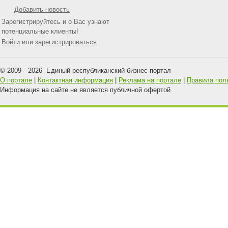
Добавить новость
Зарегистрируйтесь и о Вас узнают
потенциальные клиенты!
Войти
или
зарегистрироваться
© 2009—
2026
Единый республиканский бизнес-портал
О портале
|
Контактная информация
|
Реклама на портале
|
Правила пол
Информация на сайте не является публичной офертой