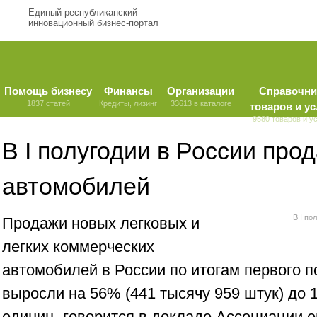
Единый республиканский
инновационный бизнес-портал
Помощь бизнесу
Финансы
Организации
Справочни
1837 статей
Кредиты, лизинг
33613 в каталоге
товаров и ус
9580 товаров и у
В I полугодии в России про
автомобилей
В I по
Продажи новых легковых и
легких коммерческих
автомобилей в России по итогам первого п
выросли на 56% (441 тысячу 959 штук) до 
единиц, говорится в докладе Ассоциации е