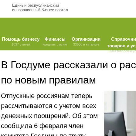
Единый республиканский
инновационный бизнес-портал
Помощь бизнесу
Финансы
Организации
Справочни
1837 статей
Кредиты, лизинг
33606 в каталоге
товаров и ус
9580 товаров и у
В Госдуме рассказали о ра
по новым правилам
Отпускные россиянам теперь
рассчитываются с учетом всех
денежных поощрений. Об этом
сообщила 6 февраля член
комитета Госдумы по труду,