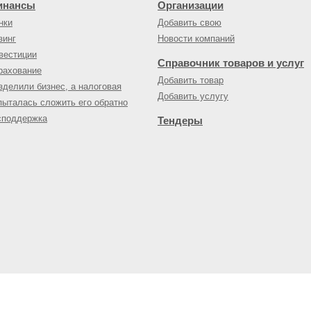
инансы
Организации
нки
Добавить свою
зинг
Новости компаний
вестиции
Справочник товаров и услуг
рахование
Добавить товар
зделили бизнес, а налоговая
Добавить услугу
пыталась сложить его обратно
споддержка
Тендеры