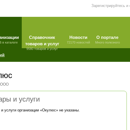
Зарегистрируйтесь и
анизации
Справочник
Новости
О портале
6 в каталоге
72170 новостей
Много полезного
товаров и услуг
9580 товаров и услуг
ий
люс
 ООО
ары и услуги
 и услуги организации «
Окулюс
» не указаны.