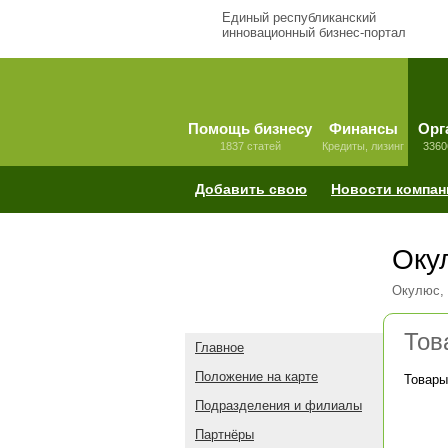
Единый республиканский
инновационный бизнес-портал
Помощь бизнесу
Финансы
Орг
1837 статей
Кредиты, лизинг
3360
Добавить свою
Новости компан
Оку
Окулюс,
Тов
Главное
Положение на карте
Товары
Подразделения и филиалы
Партнёры