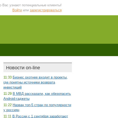
 о Вас узнают потенциальные клиенты!
Войти
или
зарегистрироваться
Новости on-line
11:33
Бизнес охотнее входит в проекты,
где понятны источники возврата
инвестиций
11:29
В МВД рассказали, как обезопасить
Android-гаджеты
11:22
Назван топ-5 стран по популярности
у россиян
11:11
В России с 1 сентября заработают