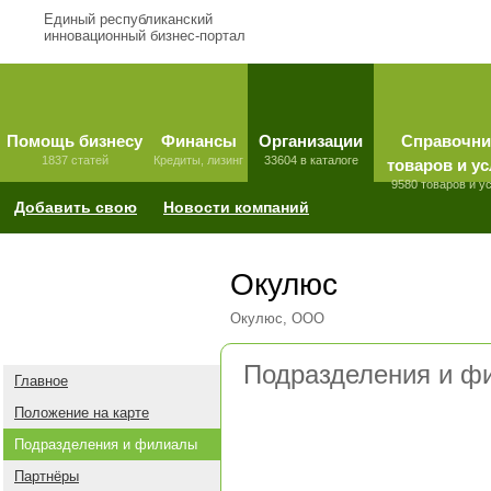
Единый республиканский
инновационный бизнес-портал
Помощь бизнесу
Финансы
Организации
Справочни
1837 статей
Кредиты, лизинг
33604 в каталоге
товаров и ус
9580 товаров и у
Добавить свою
Новости компаний
Окулюс
Окулюс, ООО
Подразделения и ф
Главное
Положение на карте
Подразделения и филиалы
Партнёры