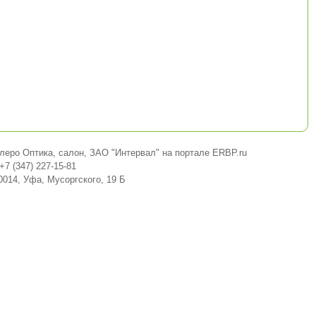
леро Оптика, салон, ЗАО "Интервал" на портале ERBP.ru
+7 (347) 227-15-81
0014, Уфа, Мусоргского, 19 Б