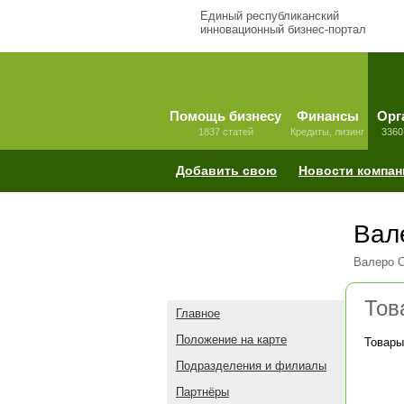
Единый республиканский
инновационный бизнес-портал
Помощь бизнесу
Финансы
Орг
1837 статей
Кредиты, лизинг
3360
Добавить свою
Новости компан
Вал
Валеро О
Тов
Главное
Положение на карте
Товары
Подразделения и филиалы
Партнёры