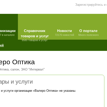
Зарегистрируйтесь и
анизации
Справочник
Новости
О портале
7 в каталоге
72170 новостей
Много полезного
товаров и услуг
9580 товаров и услуг
ий
еро Оптика
птика, салон, ЗАО "Интервал"
ары и услуги
 и услуги организации «
Валеро Оптика
» не указаны.