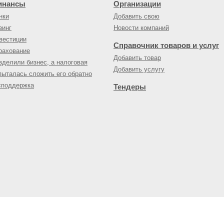
инансы
Организации
нки
Добавить свою
зинг
Новости компаний
вестиции
Справочник товаров и услуг
рахование
Добавить товар
зделили бизнес, а налоговая
Добавить услугу
пыталась сложить его обратно
споддержка
Тендеры