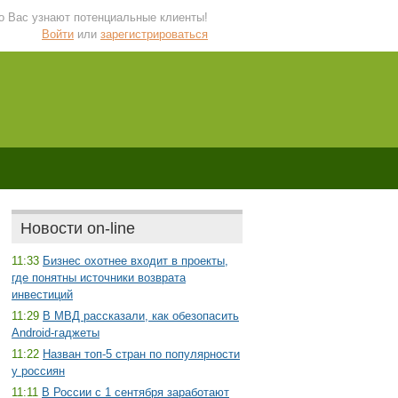
 о Вас узнают потенциальные клиенты!
Войти
или
зарегистрироваться
Новости on-line
11:33
Бизнес охотнее входит в проекты,
где понятны источники возврата
инвестиций
11:29
В МВД рассказали, как обезопасить
Android-гаджеты
11:22
Назван топ-5 стран по популярности
у россиян
11:11
В России с 1 сентября заработают