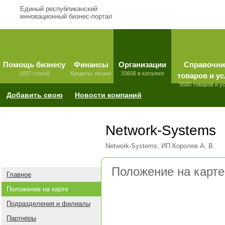
Единый республиканский
инновационный бизнес-портал
Помощь бизнесу
Финансы
Организации
Справочни
1837 статей
Кредиты, лизинг
33606 в каталоге
товаров и ус
9580 товаров и у
Добавить свою
Новости компаний
Network-Systems
Network-Systems, ИП Королев А. В.
Положение на карте
Главное
Положение на карте
Подразделения и филиалы
Партнёры